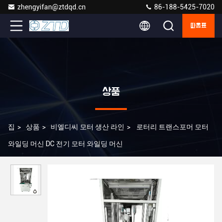
zhengyifan@ztdqd.cn
86-188-5425-7020
따옴표
상품
집
>
상품
>
비엘디씨 모터 생산 라인
>
로터리 트랜스포머 모터
와일딩 머신 DC 전기 모터 와일딩 머신