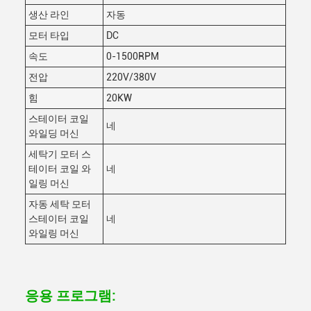
생산 라인
자동
모터 타입
DC
속도
0-1500RPM
전압
220V/380V
힘
20KW
스테이터 코일
네
와일딩 머신
세탁기 모터 스
테이터 코일 와
네
일링 머신
자동 세탁 모터
스테이터 코일
네
와일링 머신
응용 프로그램: