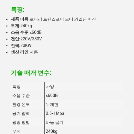
특징:
제품 이름:
로터리 트랜스포머 모터 와일딩 머신
무게:
240kg
소음 수준:
≤60dB
전압:
220V/380V
전력:
20KW
생산 라인:
자동
기술 매개 변수:
특징
사양
소음 수준
≤60dB
환경 온도
무제한
공기 압력
0.5-1Mpa
윙링 방법
바늘 굽기
무게
240kg