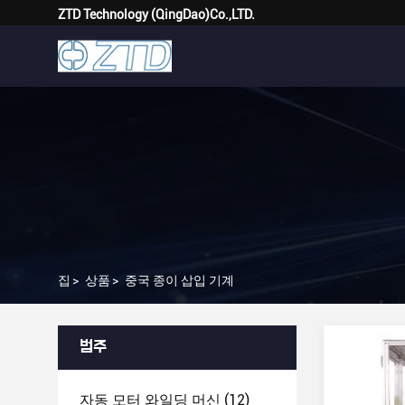
ZTD Technology (QingDao)Co.,LTD.
집
>
상품
>
중국 종이 삽입 기계
범주
자동 모터 와일딩 머신
(12)