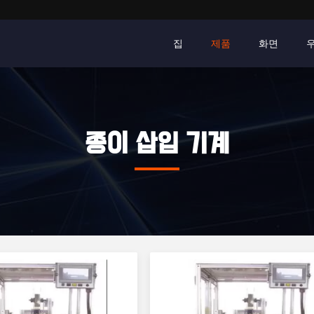
집
제품
화면
종이 삽입 기계